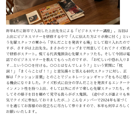
昨年4月に新卒で入社した上出先生による「ビジネスマナー講座」。当初は
上出にビジネスマナーを研修する中で「人に伝えた方よりが身に付く」とい
う先輩スタッフの案から「学んだことを発表する場」として取り入れたので
すが、さすがは上出先生。まさかのフリップまで用意してくれてクイズ形式
で研修がスタート。慌てる代表鬼頭含む先輩スタッフたち。そして今回は電
話でのビジネスマナーを教えてもらったのですが、「お忙しい中恐れ入りま
す…という○○を付ける。○○とはなんでしょう？」という質問に「枕
詞！」「まくらことば！！」と意気揚々と答える40代スタッフに対し、正
解は「クッション言葉」とのことでジェネレーションギャップをもろに感じ
る機会になりました。クイズ形式に自分の学んだことを発表するエンターテ
インメント性を持つ上出、そして以外にガチで楽しむ先輩スタッフたち。そ
してその様子を目を細めて見守る我らがボス鬼頭。（途中ボスが誰よりも本
気でクイズに参加しておりましたが…）こんなメンバーで2024年も家づく
りを通じてお客様のお役立ちに尽力して参りますので、本年も何卒よろしく
お願いいたします。