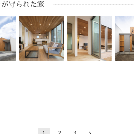
シーが守られた家
1
2
3