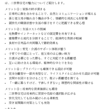
は、二世帯住宅の魅力についてご紹介します。
メリット①：家族の絆が深まる
日常的に顔を合わせることで、自然とコミュニケーションが増える
孫と祖父母が触れ合う機会が多く、情緒的な成長にも好影響
親世代の健康状態や生活の様子をすぐに把握できる安心感
メリット②：生活コストの削減
光熱費やインターネットなどの固定費を共有できる
建築費や土地代を分担することで、経済的な負担が軽減
食材や日用品の共同購入で節約効果も
メリット③：育児・介護のサポート体制が整う
子育て中の親にとって、祖父母のは心強い味方
介護が必要になった際も、すぐに対応できる距離感
互いに助け合える環境が、精神的なゆとりを生む
メリット④：プライバシーも確保できる設計が可能
完全分離型や一部共有型など、ライフスタイルに合わせた設計が可能
玄関や水回りを分けることで、程よい距離感を保てる
「一緒に暮らすけど、干渉しすぎない」理想的な関係性が築ける
メリット⑤：将来的な資産価値にも期待
二世帯住宅は将来的に賃貸や売却の選択肢が広がる
世代交代しても住み続けられる柔軟性
空き家問題の対策としても有効