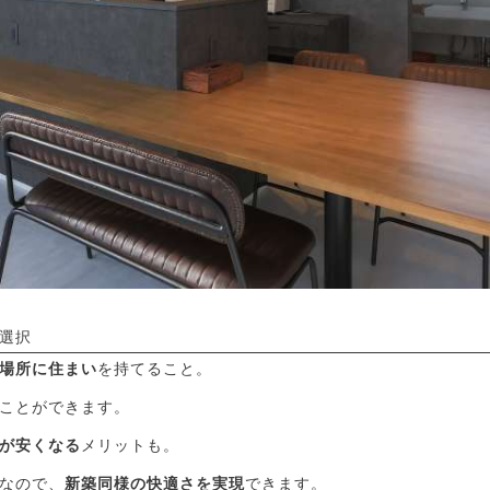
選択
場所に住まい
を持てること。
ことができます。
が安くなる
メリットも。
なので、
新築同様の快適さを実現
できます。