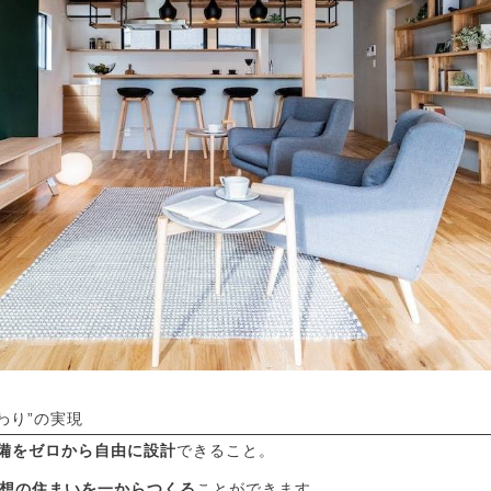
わり”の実現
備をゼロから自由に設計
できること。
想の住まいを一からつくる
ことができます。