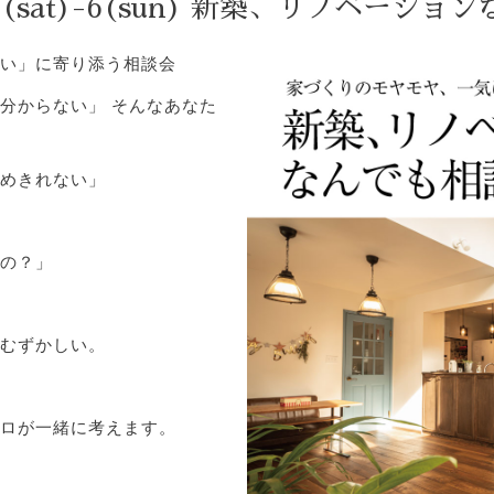
(sat)-6(sun) 新築、リノベーショ
い」に寄り添う相談会
分からない」 そんなあなた
めきれない」
の？」
むずかしい。
ロが一緒に考えます。