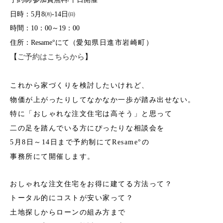
日時：
5
月
8
㈪
-14
日㈰
時間：
10
：
00
～
19
：
00
住所：
Resame
°にて（
愛知県日進市岩崎町）
【
ご予約はこちらから
】
これから家づくりを検討したいけれど、
物価が上がったりしてなかなか一歩が踏み出せない。
特に「おしゃれな注文住宅は高そう」と思って
二の足を踏んでいる方にぴったりな相談会を
5
月
8
日～
14
日まで予約制にて
Resame
°の
事務所にて開催します。
おしゃれな注文住宅をお得に建てる方法って？
トータル的にコストが安い家って？
土地探しからローンの組み方まで