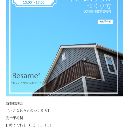
新築相談会
【小さなおうちのつくり方】
完全予約制
日時：
7
月
2
日（土）
3
日（日）