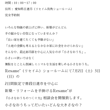
時間：
10
：
00
～
17
：
00
住所： 愛知県日進市（リセイム街角ショールーム）
完全予約制
いろんな物価の値上げに伴い、新築がどんどん
手の届かない存在になっていませんか？
「良い家を建てたくても予算がない」
「土地の金額も考えるとなかなか家にお金をかけられない」
そんな中、最近都市部を中心に人気なのが「小さなおうち」。
小さい＝狭いではなく
無駄をとことん削減しミニマルな生活を楽しめる小さなおうち。
Resame
°（リセイム）ショールームにて
7
月
2
日（土）
3
日
（日）の
2
日間限定で普段日進市を中心に
新築・リフォームを手掛ける
Resame
°が
相談会を開催致します。
『小さなおうちのつくり方』
小さなおうちってだいたいどんな大きさなの？